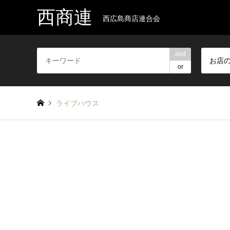
西商連
西広島商店連合会
and
お店
or
ライブハウス