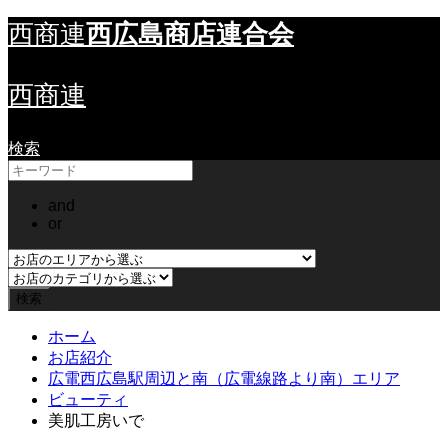
西広島商店連合会
西商連
西商連
検索
and
or
ホーム
お店紹介
広電西広島駅周辺と南（広電線路より南）エリア
ビューティ
美肌工房いで