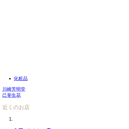
化粧品
川崎芳明堂
己斐生花
近くのお店