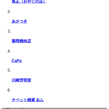
魚正（おやじの店）
あさつき
菊岡精肉店
CaPa
川崎芳明堂
チベット雑貨 あん