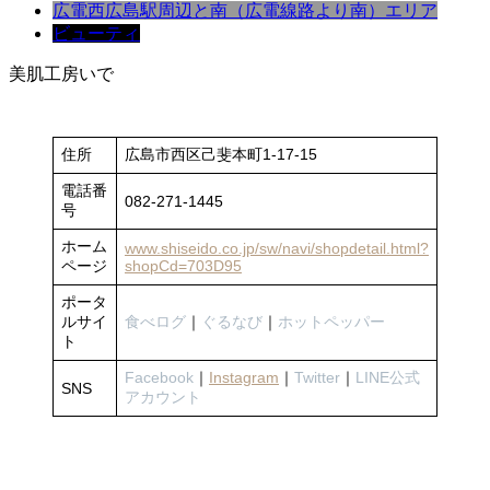
広電西広島駅周辺と南（広電線路より南）エリア
ビューティ
美肌工房いで
住所
広島市西区己斐本町1-17-15
電話番
082-271-1445
号
ホーム
www.shiseido.co.jp/sw/navi/shopdetail.html?
ページ
shopCd=703D95
ポータ
ルサイ
食べログ
｜
ぐるなび
｜
ホットペッパー
ト
Facebook
｜
Instagram
｜
Twitter
｜
LINE公式
SNS
アカウント