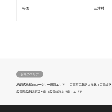
松園
三津村
お店のエリア
JR西広島駅前ロータリー周辺エリア
広電西広島駅より北（広電線路
広電西広島駅周辺と南（広電線路より南）エリア