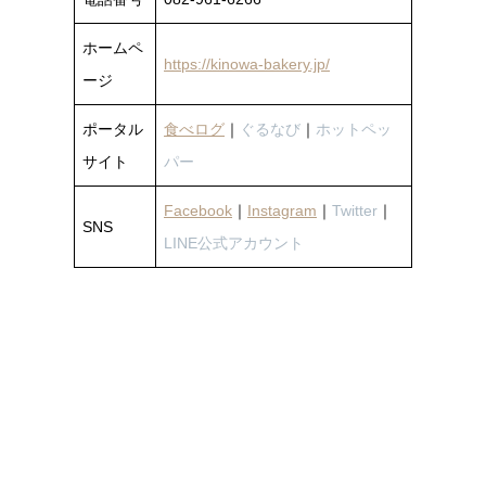
ホームペ
https://kinowa-bakery.jp/
ージ
ポータル
食べログ
｜
ぐるなび
｜
ホットペッ
サイト
パー
Facebook
｜
Instagram
｜
Twitter
｜
SNS
LINE公式アカウント