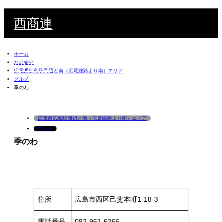
西商連
ホーム
西商連
お店紹介
広電西広島駅周辺と南（広電線路より南）エリア
グルメ
季のわ
検索
広電西広島駅周辺と南（広電線路より南）エリア
グルメ
季のわ
住所
広島市西区己斐本町1-18-3
電話番号
082-961-6266