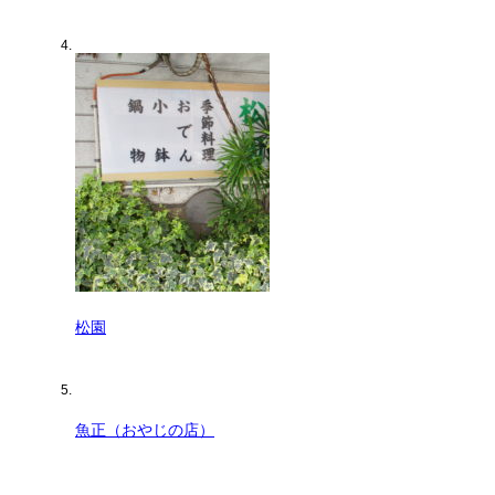
松園
魚正（おやじの店）