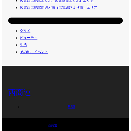
広電西広島駅より北（広電線路より北）エリア
広電西広島駅周辺と南（広電線路より南）エリア
お店のカテゴリ
グルメ
ビューティ
生活
その他、イベント
西商連
RSS
©
西商連
. All Rights Reserved.